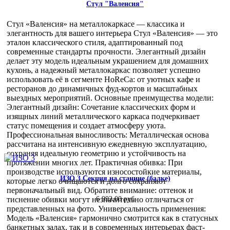
Стул "Валенсия"
Стул «Валенсия» на металлокаркасе — классика и
элегантность для вашего интерьера Стул «Валенсия» — это
эталон классического стиля, адаптированный под
современные стандарты прочности. Элегантный дизайн
делает эту модель идеальным украшением для домашних
кухонь, а надежный металлокаркас позволяет успешно
использовать её в сегменте HoReCa: от уютных кафе и
ресторанов до динамичных фуд-кортов и масштабных
выездных мероприятий. Основные преимущества модели:
Элегантный дизайн: Сочетание классических форм и
изящных линий металлического каркаса подчеркивает
статус помещения и создает атмосферу уюта.
Профессиональная выносливость: Металлическая основа
рассчитана на интенсивную ежедневную эксплуатацию,
сохраняя идеальную геометрию и устойчивость на
протяжении многих лет. Практичная обивка: При
производстве используются износостойкие материалы,
ИЗО 3 Секция на станине (балке)
которые легко очищаются и долго сохраняют
первоначальный вид. Обратите внимание: оттенок и
тиснение обивки могут незначительно отличаться от
6 992,00 руб
представленных на фото. Универсальность применения:
Модель «Валенсия» гармонично смотрится как в статусных
банкетных залах, так и в современных интерьерах фаст-