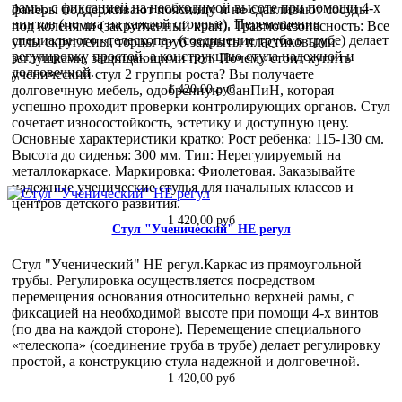
рамы, с фиксацией на необходимой высоте при помощи 4-х
фанеры поддерживают поясницу и не сдавливают сосуды
винтов (по два на каждой стороне). Перемещение
под коленями (закругленный край). Травмобезопасность: Все
специального «телескопа» (соединение труба в трубе) делает
углы скруглены, торцы труб закрыты пластиковыми
регулировку простой, а конструкцию стула надежной и
заглушками, защищающими пол. Почему стоит купить
долговечной.
ученический стул 2 группы роста? Вы получаете
долговечную мебель, одобренную СанПиН, которая
1 420,00 руб
успешно проходит проверки контролирующих органов. Стул
сочетает износостойкость, эстетику и доступную цену.
Основные характеристики кратко: Рост ребенка: 115-130 см.
Высота до сиденья: 300 мм. Тип: Нерегулируемый на
металлокаркасе. Маркировка: Фиолетовая. Заказывайте
надежные ученические стулья для начальных классов и
центров детского развития.
1 420,00 руб
Стул "Ученический" НЕ регул
Стул "Ученический" НЕ регул.Каркас из прямоугольной
трубы. Регулировка осуществляется посредством
перемещения основания относительно верхней рамы, с
фиксацией на необходимой высоте при помощи 4-х винтов
(по два на каждой стороне). Перемещение специального
«телескопа» (соединение труба в трубе) делает регулировку
простой, а конструкцию стула надежной и долговечной.
1 420,00 руб