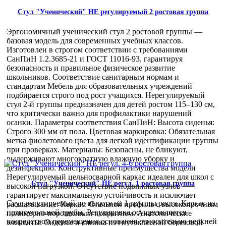
Стул "Ученический" НЕ регулируемый 2 ростовая группа
Эргономичный ученический стул 2 ростовой группы —
базовая модель для современных учебных классов.
Изготовлен в строгом соответствии с требованиями
СанПиН 1.2.3685-21 и ГОСТ 11016-93, гарантируя
безопасность и правильное физическое развитие
школьников. Соответствие санитарным нормам и
стандартам Мебель для образовательных учреждений
подбирается строго под рост учащихся. Нерегулируемый
стул 2-й группы предназначен для детей ростом 115–130 см,
что критически важно для профилактики нарушений
осанки. Параметры соответствия СанПиН: Высота сиденья:
Строго 300 мм от пола. Цветовая маркировка: Обязательная
метка фиолетового цвета для легкой идентификации группы
при проверках. Материалы: Безопасны, не бликуют,
выдерживают многократную влажную уборку и
дезинфекцию. Конструктивные преимущества модели
Нерегулируемый цельносварной каркас идеален для школ с
Стул "Ученический" НЕ регул. 1 ростовая группа
высокой нагрузкой. Отсутствие подвижных узлов
гарантирует максимальную устойчивость и исключает
Стул регулируемый по высоте на 1 группы роста. Каркас из
расшатывание. Каркас: Стальной профиль с высокопрочным
прямоугольной трубы. Регулировка осуществляется
полимерно-порошковым покрытием. Анатомические
посредством перемещения основания относительно верхней
элементы: Сиденье и спинка из гнутоклееной березовой