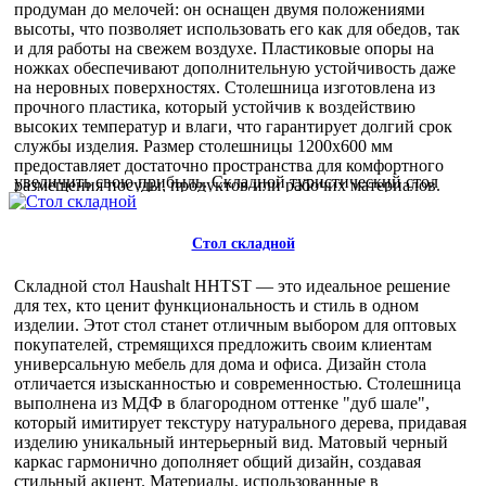
кемпингах, на даче, в саду или на пикниках. Его компактные
продуман до мелочей: он оснащен двумя положениями
размеры и легкий вес делают его отличным выбором для
высоты, что позволяет использовать его как для обедов, так
тех, кто ценит мобильность и удобство. Для оптовых
и для работы на свежем воздухе. Пластиковые опоры на
покупателей этот стол представляет собой выгодное
ножках обеспечивают дополнительную устойчивость даже
предложение. Благодаря своей универсальности и
на неровных поверхностях. Столешница изготовлена из
популярности среди потребителей, он станет отличным
прочного пластика, который устойчив к воздействию
дополнением ассортимента любого магазина туристических
высоких температур и влаги, что гарантирует долгий срок
товаров или мебели для отдыха. Покупая оптом, вы
службы изделия. Размер столешницы 1200х600 мм
получаете не только качественный товар, но и возможность
предоставляет достаточно пространства для комфортного
увеличить свою прибыль. Складной туристический стол
размещения посуды, продуктов или рабочих материалов.
ССТ-4 — это надежный выбор для тех, кто ценит качество и
Эргономика стола позволяет легко и быстро его складывать
удобство. Заказывайте оптом и обеспечьте своих клиентов
в компактный кейс с ручкой для удобной транспортировки и
лучшими решениями для отдыха на природе!
хранения. Его вес всего 5,52 кг, что делает его легким и
Стол складной
4 850,00 руб
удобным для переноски даже на большие расстояния.
Складной туристический стол идеально подходит для
Складной стол Haushalt HHTST — это идеальное решение
использования в кемпингах, на пикниках, дачах и даже в
для тех, кто ценит функциональность и стиль в одном
домашних условиях, когда требуется дополнительное место
изделии. Этот стол станет отличным выбором для оптовых
для размещения гостей. Оптовые покупатели оценят выгоду
покупателей, стремящихся предложить своим клиентам
от приобретения этого стола благодаря его универсальности
универсальную мебель для дома и офиса. Дизайн стола
и востребованности на рынке. Возможность регулировки
отличается изысканностью и современностью. Столешница
высоты и простота в уходе делают его популярным выбором
выполнена из МДФ в благородном оттенке "дуб шале",
среди потребителей. Складной туристический стол ССТ-6
который имитирует текстуру натурального дерева, придавая
— это сочетание качества, удобства и надежности. Он станет
изделию уникальный интерьерный вид. Матовый черный
вашим незаменимым помощником в любом путешествии,
каркас гармонично дополняет общий дизайн, создавая
обеспечивая комфорт и удобство в любой ситуации.
стильный акцент. Материалы, использованные в