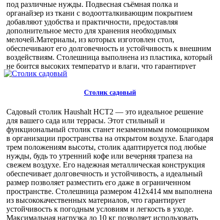
под различные нужды. Подвесная съёмная полка и
органайзер из ткани с водоотталкивающим покрытием
добавляют удобства и практичности, предоставляя
дополнительное место для хранения необходимых
мелочей.Материалы, из которых изготовлен стол,
обеспечивают его долговечность и устойчивость к внешним
воздействиям. Столешница выполнена из пластика, который
не боится высоких температур и влаги, что гарантирует
длительный срок службы даже в самых экстремальных
условиях. Легкость конструкции — всего 5,04 кг — делает
его удобным для переноски и транспортировки.Эргономика
Столик садовый
стола продумана для максимального комфорта. Большой
размер столешницы (1020х500 мм) позволяет разместить на
Садовый столик Haushalt НСТ2 — это идеальное решение
ней все необходимое для приятного времяпрепровождения.
для вашего сада или террасы. Этот стильный и
Благодаря удобному кейсу с ручкой, стол легко складывается
функциональный столик станет незаменимым помощником
и переносится, занимая минимум места в сложенном виде
в организации пространства на открытом воздухе. Благодаря
(530х525х70 мм).Этот складной стол идеально подходит для
трем положениям высоты, столик адаптируется под любые
использования на даче, в кемпинге, на пикнике или на
нужды, будь то утренний кофе или вечерняя трапеза на
рыбалке. Он станет надежным спутником в любых условиях,
свежем воздухе. Его надежная металлическая конструкция
обеспечивая комфорт и удобство.Для оптовых покупателей
обеспечивает долговечность и устойчивость, а идеальный
данный товар представляет особую ценность. Возможность
размер позволяет разместить его даже в ограниченном
приобретения большого количества столов по выгодной
пространстве. Столешница размером 412х414 мм выполнена
цене позволяет удовлетворить спрос клиентов, обеспечивая
из высококачественных материалов, что гарантирует
их качественной и востребованной продукцией. Это
устойчивость к погодным условиям и легкость в уходе.
отличный выбор для розничных магазинов, туристических
Максимальная нагрузка до 10 кг позволяет использовать