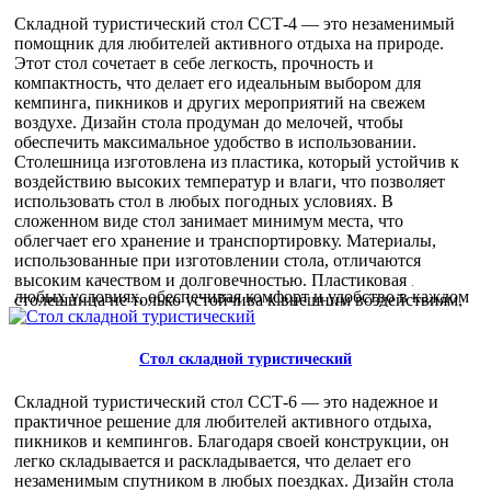
занимает минимум места. Кейс с ручкой делает
транспортировку и хранение стола простым и удобным
Складной туристический стол ССТ-4 — это незаменимый
процессом. Этот стол идеально подходит для использования
помощник для любителей активного отдыха на природе.
на природе, в кемпинге, на даче или даже дома. Он станет
Этот стол сочетает в себе легкость, прочность и
отличным решением для организации пикников, выездных
компактность, что делает его идеальным выбором для
мероприятий и путешествий. Максимальная нагрузка до 20
кемпинга, пикников и других мероприятий на свежем
кг позволяет использовать его для различных целей.
воздухе. Дизайн стола продуман до мелочей, чтобы
Оптовые покупатели оценят выгодные условия
обеспечить максимальное удобство в использовании.
приобретения этого стола. Высокое качество материалов и
Столешница изготовлена из пластика, который устойчив к
продуманный дизайн делают его востребованным товаром,
воздействию высоких температур и влаги, что позволяет
который будет пользоваться популярностью среди клиентов.
использовать стол в любых погодных условиях. В
Приобретая столы оптом, вы получаете надежный продукт,
сложенном виде стол занимает минимум места, что
который легко найдет своих покупателей. Складной
облегчает его хранение и транспортировку. Материалы,
туристический стол — это сочетание практичности,
использованные при изготовлении стола, отличаются
надежности и стиля. Он станет незаменимым помощником в
высоким качеством и долговечностью. Пластиковая
любых условиях, обеспечивая комфорт и удобство в каждом
столешница не только устойчива к внешним воздействиям,
путешествии.
но и легко чистится, что особенно важно при использовании
3 180,00 руб
на природе. Каркас стола выполнен из прочного материала,
способного выдерживать нагрузку до 20 кг. Эргономика
Стол складной туристический
стола продумана таким образом, чтобы обеспечить
комфортное использование. Высота стола составляет 605 мм,
Складной туристический стол ССТ-6 — это надежное и
что является оптимальным для большинства пользователей.
практичное решение для любителей активного отдыха,
Благодаря своей конструкции, стол устойчив и надежен, что
пикников и кемпингов. Благодаря своей конструкции, он
позволяет использовать его на различных поверхностях.
легко складывается и раскладывается, что делает его
Этот складной стол идеально подходит для использования в
незаменимым спутником в любых поездках. Дизайн стола