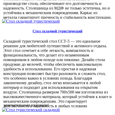
1 270,00 руб
производстве стола, обеспечивают его долговечность и
надежность. Столешница из МДФ не только эстетична, но и
устойчива к механическим повреждениям. Каркас из
металла гарантирует прочность и стабильность конструкции.
Эргономика стола продумана до мелочей. Он предлагает два
положения высоты — 500 мм и 620 мм, что позволяет
адаптировать его под разные нужды и предпочтения
Стол складной туристический
пользователей. В сложенном виде стол занимает минимум
пространства, что делает его удобным для хранения и
Складной туристический стол ССТ-5 — это идеальное
транспортировки. Этот складной стол идеально подходит
решение для любителей путешествий и активного отдыха.
для использования в различных условиях: от домашних
Этот стол сочетает в себе легкость, компактность и
интерьеров до офисных пространств. Он будет полезен на
функциональность, что делает его незаменимым
даче, в квартире, на балконе или в саду, а также станет
помощником в любом походе или пикнике. Дизайн стола
незаменимым помощником на выездных мероприятиях и
продуман до мелочей, чтобы обеспечить максимальную
пикниках. Для оптовиков стол Haushalt HHTST представляет
удобность в использовании. Его простая и надежная
собой выгодное предложение благодаря своей
конструкция позволяет быстро разложить и сложить стол,
универсальности и востребованности. Он привлекает
что особенно важно в условиях похода. Благодаря
внимание покупателей своей функциональностью и
лаконичному дизайну, стол легко вписывается в любой
стильным дизайном, что способствует увеличению продаж.
интерьер и подходит для использования на открытом
Складной стол Haushalt HHTST — это сочетание качества,
воздухе. Столешница размером 700х500 мм изготовлена из
удобства и эстетики, которое оценят ваши клиенты. Не
высококачественного материала, который устойчив к влаге и
упустите возможность пополнить свой ассортимент этим
механическим повреждениям. Это гарантирует
замечательным изделием!
долговечность и надежность в любых условиях
1 280,00 руб
эксплуатации. Каркас стола выполнен из легкого, но