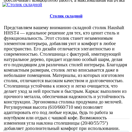
обеспечивает комфортную работу, а максимальная нагрузка
до 40 кг позволяет использовать его для самых
разнообразных задач. Этот стол идеально подходит для
использования в офисах, на даче, в учебных заведениях и
Столик складной
даже дома. Он станет отличным решением для проведения
мероприятий, выставок и презентаций. Оптовые покупатели
Представляем вашему вниманию складной столик Haushalt
оценят возможность приобретения этого стола по выгодной
HHST4 — идеальное решение для тех, кто ценит стиль и
цене, а также его универсальность и долговечность.
функциональность. Этот столик станет незаменимым
Складная конструкция и легкость в уходе делают его
элементом интерьера, добавляя уют и комфорт в любое
отличным выбором для бизнеса. Сделайте правильный
пространство. Его дизайн отличается элегантностью и
выбор и приобретите универсальный складной стол,
современностью. Столешница с фактурой, имитирующей
который станет надежным и практичным решением для
натуральное дерево, придает изделию особый шарм, делая
вашего бизнеса.
его подходящим для различных стилей интерьера. Благодаря
1 600,00 руб
компактным размерам, столик легко вписывается даже в
небольшие помещения. Материалы, из которых изготовлен
столик, отличаются высоким качеством и долговечностью.
Столешница устойчива к износу и легко очищается, что
делает уход за ней простым и быстрым. Каркас выполнен из
прочного металла, обеспечивая надежность и устойчивость
конструкции. Эргономика столика продумана до мелочей.
Регулируемая высота (610/660/710 мм) позволяет
адаптировать его под любые нужды, будь то работа за
ноутбуком или отдых с чашкой кофе. Возможность
изменения угла наклона столешницы (20/40/55/75°)
добавляет дополнительный комфорт при использовании.