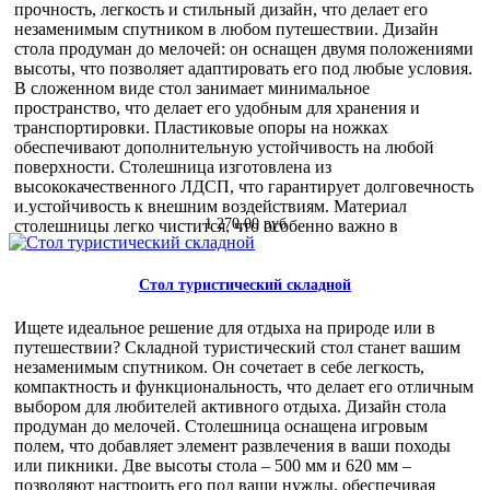
при транспортировке. Этот складной стол идеально
прочность, легкость и стильный дизайн, что делает его
подходит для использования в самых разных условиях: от
незаменимым спутником в любом путешествии. Дизайн
загородных поездок до городских пикников. Он станет
стола продуман до мелочей: он оснащен двумя положениями
отличным решением для тех, кто ценит комфорт и
высоты, что позволяет адаптировать его под любые условия.
практичность. Оптовые покупатели оценят выгоды от
В сложенном виде стол занимает минимальное
приобретения этого стола: высокая рентабельность,
пространство, что делает его удобным для хранения и
востребованность среди конечных потребителей и простота
транспортировки. Пластиковые опоры на ножках
в эксплуатации делают его привлекательным товаром для
обеспечивают дополнительную устойчивость на любой
вашего ассортимента. Выбирая складной туристический
поверхности. Столешница изготовлена из
стол, вы получаете надежного помощника для отдыха на
высококачественного ЛДСП, что гарантирует долговечность
природе, который прослужит вам долгие годы.
и устойчивость к внешним воздействиям. Материал
1 270,00 руб
столешницы легко чистится, что особенно важно в
походных условиях. Конструкция стола позволяет
выдерживать нагрузку до 50 кг, что делает его надежным
помощником в любых ситуациях. Эргономика стола
Стол туристический складной
позволяет использовать его как для обедов на свежем
воздухе, так и для работы на природе. Благодаря своей
Ищете идеальное решение для отдыха на природе или в
универсальности, стол подходит для использования как в
путешествии? Складной туристический стол станет вашим
кемпинге, так и на даче или пикнике. Для оптовых
незаменимым спутником. Он сочетает в себе легкость,
покупателей складной туристический стол ТСТМ
компактность и функциональность, что делает его отличным
представляет особую ценность. Его компактные размеры в
выбором для любителей активного отдыха. Дизайн стола
сложенном виде и легкость позволяют сэкономить место при
продуман до мелочей. Столешница оснащена игровым
хранении и транспортировке больших партий товара.
полем, что добавляет элемент развлечения в ваши походы
Высокое качество материалов и продуманная конструкция
или пикники. Две высоты стола – 500 мм и 620 мм –
обеспечивают долговечность, что снижает затраты на замену
позволяют настроить его под ваши нужды, обеспечивая