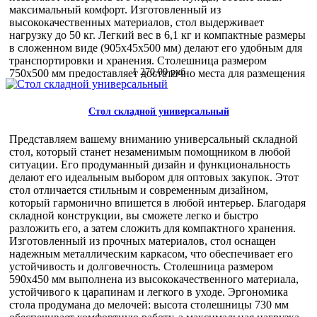
и обслуживание. Приобретая складной туристический стол
максимальный комфорт. Изготовленный из
ТСТМ оптом, вы получаете продукт, который отвечает всем
высококачественных материалов, стол выдерживает
современным требованиям к мобильной мебели. Это
нагрузку до 50 кг. Легкий вес в 6,1 кг и компактные размеры
выгодное вложение в ваш ассортимент, которое обязательно
в сложенном виде (905х45х500 мм) делают его удобным для
оценят ваши клиенты.
транспортировки и хранения. Столешница размером
1 270,00 руб
750х500 мм предоставляет достаточно места для размещения
необходимых предметов. Эргономика стола продумана для
вашего удобства. Вы можете использовать его как в походах,
так и на даче или в кемпинге. Он легко вписывается в любое
Стол складной универсальный
пространство, обеспечивая стабильность и надежность. Для
оптовых покупателей складной туристический стол
Представляем вашему вниманию универсальный складной
представляет собой выгодное предложение. Высокое
стол, который станет незаменимым помощником в любой
качество и доступная цена делают его привлекательным
ситуации. Его продуманный дизайн и функциональность
товаром для вашего бизнеса. Легкость в хранении и
делают его идеальным выбором для оптовых закупок. Этот
транспортировке позволяет экономить на логистике, а
стол отличается стильным и современным дизайном,
универсальность использования расширяет круг
который гармонично впишется в любой интерьер. Благодаря
потенциальных клиентов. Складной туристический стол –
складной конструкции, вы сможете легко и быстро
это не просто мебель, а ваш надежный помощник в любом
разложить его, а затем сложить для компактного хранения.
путешествии. Сделайте правильный выбор и обеспечьте себе
Изготовленный из прочных материалов, стол оснащен
и своим клиентам комфорт и удобство на отдыхе.
надежным металлическим каркасом, что обеспечивает его
1 570,00 руб
устойчивость и долговечность. Столешница размером
590х450 мм выполнена из высококачественного материала,
устойчивого к царапинам и легкого в уходе. Эргономика
стола продумана до мелочей: высота столешницы 730 мм