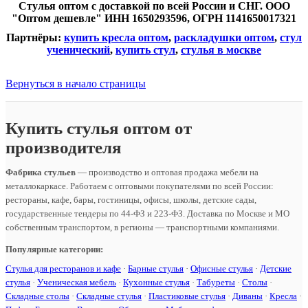
Стулья оптом с доставкой по всей России и СНГ. ООО
"Оптом дешевле" ИНН 1650293596, ОГРН 1141650017321
Партнёры:
купить кресла оптом
,
раскладушки оптом
,
стул
ученический
,
купить стул
,
стулья в москве
Вернуться в начало страницы
Купить стулья оптом от
производителя
Фабрика стульев
— производство и оптовая продажа мебели на
металлокаркасе. Работаем с оптовыми покупателями по всей России:
рестораны, кафе, бары, гостиницы, офисы, школы, детские сады,
государственные тендеры по 44-ФЗ и 223-ФЗ. Доставка по Москве и МО
собственным транспортом, в регионы — транспортными компаниями.
Популярные категории:
Стулья для ресторанов и кафе
·
Барные стулья
·
Офисные стулья
·
Детские
стулья
·
Ученическая мебель
·
Кухонные стулья
·
Табуреты
·
Столы
·
Складные столы
·
Складные стулья
·
Пластиковые стулья
·
Диваны
·
Кресла
·