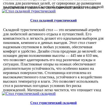
баз и компаний, занимающихся организацией мероприятий
столик для различных целей, от сервировки до размещения
на открытом воздухе.Складной туристический стол с полкой
декоративных элементов. Эргономичный дизайн столика
— это сочетание функциональности, надежности и
способствует комфортному использованию, а возможность
современного дизайна, которое оценят как индивидуальные
сложить его делает транспортировку и хранение
пользователи, так и оптовые покупатели.
максимально удобными. Это идеальное решение для тех, кто
Стол складной туристический
4 120,00 руб
ценит функциональность и стиль в каждом элементе
интерьера. Садовый столик Haushalt НСТ2 отлично
Складной туристический стол — это незаменимый атрибут
подойдет для использования в кафе, ресторанах, на дачах и в
для любителей активного отдыха и путешествий. Его
загородных домах. Он станет прекрасным дополнением к
компактность и легкость делают его идеальным выбором для
любой обстановке, создавая атмосферу уюта и комфорта. Для
пикников, кемпинга и дачных выездов. Этот стол станет
оптовых покупателей предоставляются особые условия
надежным спутником в любых условиях, обеспечивая
сотрудничества, включая гибкие системы скидок и
комфорт и удобство. Дизайн стола продуман до мелочей: он
возможность быстрой поставки. Это делает покупку столика
оснащен двумя положениями высоты — 445 мм и 610 мм,
Haushalt НСТ2 не только выгодной, но и удобной. Выбирая
что позволяет адаптировать его под различные нужды и
садовый столик Haushalt НСТ2, вы получаете продукт,
ситуации. Пластиковые опоры на ножках обеспечивают
который сочетает в себе стиль, надежность и
дополнительную устойчивость, что особенно важно на
функциональность, что делает его идеальным выбором для
неровных поверхностях. Столешница изготовлена из
любого покупателя.
высококачественного пластика, устойчивого к воздействию
1 120,00 руб
высоких температур и влаги. Это позволяет использовать
стол в различных погодных условиях без риска
повреждений. Материал легко чистится, что упрощает уход
за изделием и поддержание его в идеальном состоянии.
Эргономика стола продумана для максимального удобства:
он легко складывается и раскладывается, а в сложенном виде
Стол туристический складной