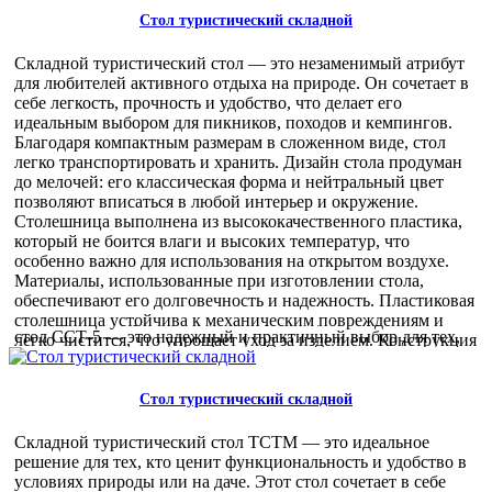
прочного металла, что обеспечивает стабильность и
устойчивость на любой поверхности. Эргономика стола
Стол туристический складной
ССТ-5 продумана так, чтобы обеспечить максимальный
комфорт при использовании. Высота стола 600 мм
Складной туристический стол — это незаменимый атрибут
оптимальна для сидения на складных стульях или
для любителей активного отдыха на природе. Он сочетает в
непосредственно на земле, что делает его универсальным
себе легкость, прочность и удобство, что делает его
для различных ситуаций. Этот складной стол идеален для
идеальным выбором для пикников, походов и кемпингов.
использования в кемпингах, на пикниках, в походах и даже
Благодаря компактным размерам в сложенном виде, стол
на даче. Он легко помещается в багажник автомобиля и не
легко транспортировать и хранить. Дизайн стола продуман
занимает много места благодаря компактным размерам в
до мелочей: его классическая форма и нейтральный цвет
сложенном виде — всего 700х500х50 мм. Для оптовых
позволяют вписаться в любой интерьер и окружение.
покупателей стол ССТ-5 предлагает ряд выгод. Во-первых,
Столешница выполнена из высококачественного пластика,
это востребованный товар, который привлекает широкий
который не боится влаги и высоких температур, что
круг клиентов, от любителей активного отдыха до
особенно важно для использования на открытом воздухе.
владельцев туристических баз. Во-вторых, благодаря своей
Материалы, использованные при изготовлении стола,
компактности, он удобен для транспортировки и хранения,
обеспечивают его долговечность и надежность. Пластиковая
что снижает затраты на логистику. Складной туристический
столешница устойчива к механическим повреждениям и
стол ССТ-5 — это надежный и практичный выбор для тех,
легко чистится, что упрощает уход за изделием. Конструкция
кто ценит качество и удобство. Он станет отличным
стола позволяет выдерживать нагрузку до 20 кг, что делает
дополнением к вашему ассортименту и привлечет внимание
его подходящим для размещения посуды и других
покупателей, ищущих надежные и функциональные
необходимых предметов. Эргономика стола продумана для
Стол туристический складной
решения для отдыха на природе.
максимального удобства: высота 600 мм оптимальна для
1 350,00 руб
комфортного использования, а вес всего 2,7 кг делает его
Складной туристический стол ТСТМ — это идеальное
легким для переноски. В комплект входит удобная сумка-
решение для тех, кто ценит функциональность и удобство в
чехол, которая защищает стол от загрязнений и повреждений
условиях природы или на даче. Этот стол сочетает в себе