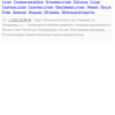
стулья
·
Ученическая мебель
·
Кухонные стулья
·
Табуреты
·
Столы
·
Складные столы
·
Складные стулья
·
Пластиковые стулья
·
Диваны
·
Кресла
·
Пуфы
·
Банкетки
·
Вешалки
·
Обувницы
·
Мебельная фурнитура
Тел.
+7-933-770-80-30
· Адрес: Московская область, дер. Ульянково, ул.
Центральная, д. 1 · Производитель работает напрямую с оптовыми покупателями в
Москве, Санкт-Петербурге, Екатеринбурге, Казани, Новосибирске, Краснодаре,
Ростове-на-Дону, Нижнем Новгороде и других городах России.