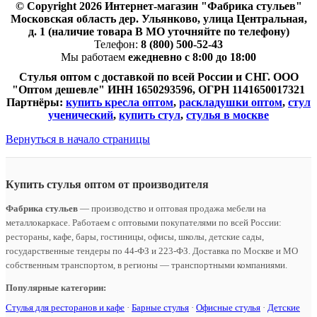
© Copyright 2026 Интернет-магазин "Фабрика стульев"
Московская область дер. Ульянково, улица Центральная,
д. 1 (наличие товара В МО уточняйте по телефону)
Телефон:
8 (800) 500-52-43
Мы работаем
ежедневно с 8:00 до 18:00
Стулья оптом с доставкой по всей России и СНГ. ООО
"Оптом дешевле" ИНН 1650293596, ОГРН 1141650017321
Партнёры:
купить кресла оптом
,
раскладушки оптом
,
стул
ученический
,
купить стул
,
стулья в москве
Вернуться в начало страницы
Купить стулья оптом от производителя
Фабрика стульев
— производство и оптовая продажа мебели на
металлокаркасе. Работаем с оптовыми покупателями по всей России:
рестораны, кафе, бары, гостиницы, офисы, школы, детские сады,
государственные тендеры по 44-ФЗ и 223-ФЗ. Доставка по Москве и МО
собственным транспортом, в регионы — транспортными компаниями.
Популярные категории:
Стулья для ресторанов и кафе
·
Барные стулья
·
Офисные стулья
·
Детские