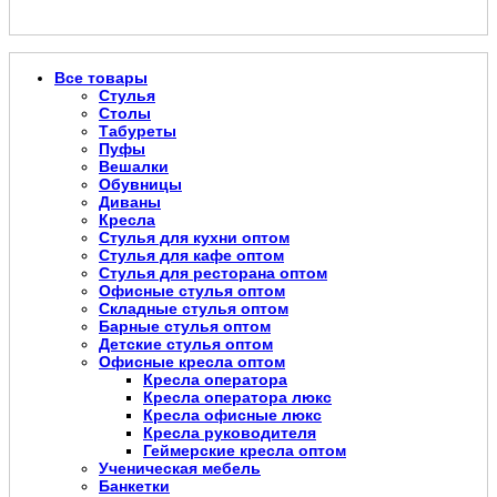
Все товары
Стулья
Столы
Табуреты
Пуфы
Вешалки
Обувницы
Диваны
Кресла
Стулья для кухни оптом
Стулья для кафе оптом
Стулья для ресторана оптом
Офисные стулья оптом
Складные стулья оптом
Барные стулья оптом
Детские стулья оптом
Офисные кресла оптом
Кресла оператора
Кресла оператора люкс
Кресла офисные люкс
Кресла руководителя
Геймерские кресла оптом
Ученическая мебель
Банкетки