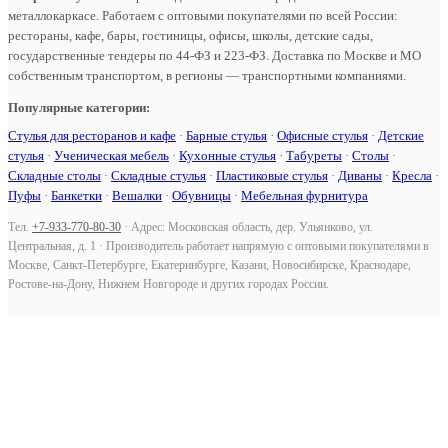
металлокаркасе. Работаем с оптовыми покупателями по всей России:
рестораны, кафе, бары, гостиницы, офисы, школы, детские сады,
государственные тендеры по 44-ФЗ и 223-ФЗ. Доставка по Москве и МО
собственным транспортом, в регионы — транспортными компаниями.
Популярные категории:
Стулья для ресторанов и кафе
·
Барные стулья
·
Офисные стулья
·
Детские
стулья
·
Ученическая мебель
·
Кухонные стулья
·
Табуреты
·
Столы
·
Складные столы
·
Складные стулья
·
Пластиковые стулья
·
Диваны
·
Кресла
·
Пуфы
·
Банкетки
·
Вешалки
·
Обувницы
·
Мебельная фурнитура
Тел.
+7-933-770-80-30
· Адрес: Московская область, дер. Ульянково, ул.
Центральная, д. 1 · Производитель работает напрямую с оптовыми покупателями в
Москве, Санкт-Петербурге, Екатеринбурге, Казани, Новосибирске, Краснодаре,
Ростове-на-Дону, Нижнем Новгороде и других городах России.