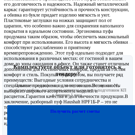
его долговечность и надежность. Надежный металлический
каркас гарантирует устойчивость и прочность конструкции,
а обивка из букле придает изделию мягкость и уют.
Пластиковые заглушки на ножках защищают пол от
царапин, что особенно важно для сохранения напольного
покрытия в идеальном состоянии. Эргономика пуфа
продумана таким образом, чтобы обеспечить максимальный
комфорт при использовании. Его высота и мягкость обивки
способствуют расслаблению и приятному
времяпрепровождению. Этот пуф идеально подходит для
использования в различных местах: от гостиной в вашем
доме до зоны ожидания в офисе. Он также станет отличным
Комплектуете объект или готовитесь к
дополнением для гостиничных номеров, предлагая гостям
тендеру?
комфорт и стиль. Покупая пуфы оптом, вы получаете ряд
преимуществ: Выгодные условия сотрудничества и
специальные предложения для оптовиков.Возможность
Пришлите спецификацию, смету или дизайн-проект. Мы
подберем мебель, рассчитаем оптовую скидку и подготовим КП
выбора из широкого ассортимента моделей и
в течение 1 часа.
расцветок.Гарантия качества и долговечности продукции.В
заключение, разборный пуф Haushalt HPF1Б-Р – это не
только стильный элемент интерьера, но и функциональное
Получить расчет сметы
решение для любого пространства. Он сочетает в себе
качество, комфорт и современный дизайн, что делает его
идеальным выбором для оптовых закупок.
2 800,00 руб