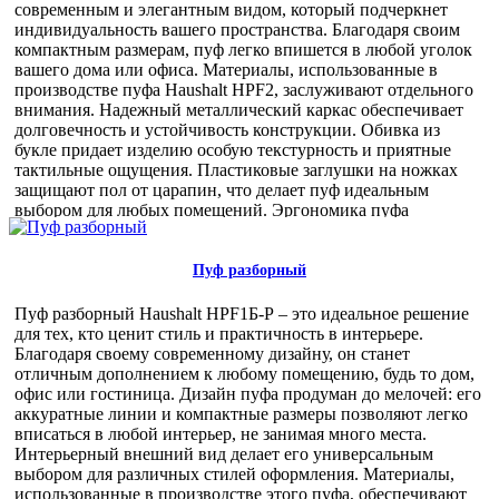
Это выгодное вложение благодаря его долговечности и
современным и элегантным видом, который подчеркнет
универсальности. Возможность заказа оптом позволяет
индивидуальность вашего пространства. Благодаря своим
значительно сэкономить и обеспечить наличие качественной
компактным размерам, пуф легко впишется в любой уголок
мебели в ассортименте. Сделайте правильный выбор в
вашего дома или офиса. Материалы, использованные в
пользу пуфа Haushalt HPF1 и предоставьте вашим клиентам
производстве пуфа Haushalt HPF2, заслуживают отдельного
возможность наслаждаться комфортом и стилем в каждом
внимания. Надежный металлический каркас обеспечивает
помещении.
долговечность и устойчивость конструкции. Обивка из
2 500,00 руб
букле придает изделию особую текстурность и приятные
тактильные ощущения. Пластиковые заглушки на ножках
защищают пол от царапин, что делает пуф идеальным
выбором для любых помещений. Эргономика пуфа
продумана до мелочей. Высота и диаметр сиденья
обеспечивают комфортное использование, а легкий вес —
всего 3,1 кг — позволяет легко перемещать пуф по комнате.
Пуф разборный
Пуф Haushalt HPF2 найдет свое место как в домашней
гостиной, так и в офисном пространстве. Он станет
Пуф разборный Haushalt HPF1Б-Р – это идеальное решение
отличным дополнением к зоне отдыха, уголку для чтения
для тех, кто ценит стиль и практичность в интерьере.
или даже в прихожей. Покупая пуфы оптом, вы получаете не
Благодаря своему современному дизайну, он станет
только качественный товар, но и значительные выгоды.
отличным дополнением к любому помещению, будь то дом,
Оптовые закупки позволяют снизить затраты и обеспечить
офис или гостиница. Дизайн пуфа продуман до мелочей: его
наличие стильной и функциональной мебели для ваших
аккуратные линии и компактные размеры позволяют легко
клиентов. Пуф Haushalt HPF2 — это ваш выбор для создания
вписаться в любой интерьер, не занимая много места.
уютного и стильного интерьера. Не упустите возможность
Интерьерный внешний вид делает его универсальным
предложить своим клиентам лучшее!
выбором для различных стилей оформления. Материалы,
2 500,00 руб
использованные в производстве этого пуфа, обеспечивают