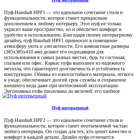
Пуф интерьерный
Пуф Haushalt HPF1 — это идеальное сочетание стиля и
функциональности, которое станет прекрасным
дополнением к любому интерьеру. Этот пуф не только
украсит ваше пространство, но и обеспечит комфорт и
удобство в использовании. Благодаря своему интерьерному
дизайну, пуф Haushalt HPF1 привносит в помещение
атмосферу уюта и элегантности. Его компактные размеры
(385х385х410 мм) делают его подходящим для
использования в самых разных местах, будь то гостиная,
спальня или офис. Каркас пуфа выполнен из надежного
металла, что гарантирует долговечность и устойчивость
конструкции. Обивка из износостойкого материала, легкого
в уходе, обеспечивает долгий срок службы и сохранение
внешнего вида даже при интенсивной эксплуатации.
Эргономика пуфа продумана до мелочей: его удобное
сиденье диаметром 350 мм и высотой 410 мм позволяет
комфортно разместиться, обеспечивая поддержку и
расслабление. Пуф Haushalt HPF1 идеально подходит для
Пуф интерьерный
использования в различных пространствах: от домашних
интерьеров до коммерческих помещений. Он станет
Пуф Haushalt HPF2 — это идеальное сочетание стиля и
отличным решением для кафе, гостиниц, офисов и других
функциональности, которое станет неотъемлемой частью
мест, где важны стиль и удобство. Оптовые покупатели
любого интерьера. Он создан для тех, кто ценит качество и
оценят все преимущества приобретения пуфа Haushalt HPF1.
комфорт в каждой детали. Дизайн пуфа отличается