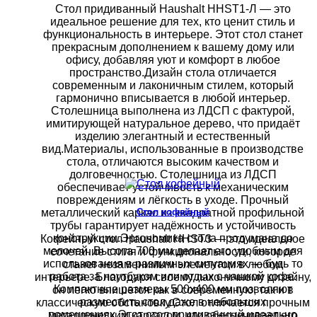
Стол придиванный Haushalt HHST1-Л — это
идеальное решение для тех, кто ценит стиль и
функциональность в интерьере. Этот стол станет
прекрасным дополнением к вашему дому или
офису, добавляя уют и комфорт в любое
пространство.Дизайн стола отличается
современным и лаконичным стилем, который
гармонично вписывается в любой интерьер.
Столешница выполнена из ЛДСП с фактурой,
имитирующей натуральное дерево, что придаёт
изделию элегантный и естественный
вид.Материалы, использованные в производстве
стола, отличаются высоким качеством и
долговечностью. Столешница из ЛДСП
обеспечивает устойчивость к механическим
повреждениям и лёгкость в уходе. Прочный
Стол кофейный
металлический каркас из квадратной профильной
трубы гарантирует надёжность и устойчивость
конструкции.Эргономика стола продумана до
Кофейный стол Haushalt HHST3 — это идеальное
мелочей. Высота 700 мм делает его удобным для
сочетание стиля и функциональности, которое
использования в различных ситуациях — будь то
станет незаменимым элементом в любом
работа за ноутбуком или отдых с чашкой кофе.
интерьере. Благодаря своему лаконичному дизайну,
Компактные размеры 500х400 мм позволяют
он легко впишется как в современную, так и в
разместить стол даже в небольших
классическую обстановку.Стол отличается прочным
помещениях.Этот стол придиванный идеально
металлическим каркасом, что обеспечивает его