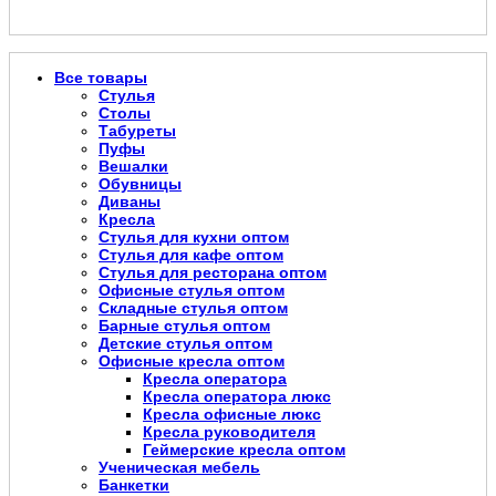
Все товары
Стулья
Столы
Табуреты
Пуфы
Вешалки
Обувницы
Диваны
Кресла
Стулья для кухни оптом
Стулья для кафе оптом
Стулья для ресторана оптом
Офисные стулья оптом
Складные стулья оптом
Барные стулья оптом
Детские стулья оптом
Офисные кресла оптом
Кресла оператора
Кресла оператора люкс
Кресла офисные люкс
Кресла руководителя
Геймерские кресла оптом
Ученическая мебель
Банкетки